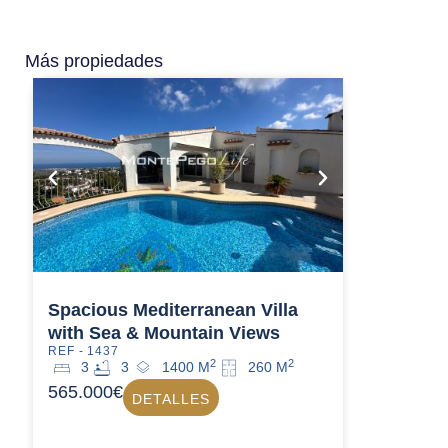
Más propiedades
Spacious Mediterranean Villa
with Sea & Mountain Views
REF - 1437
2
2
3
3
1400 M
260 M
565.000€
DETALLES