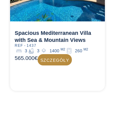
Spacious Mediterranean Villa
with Sea & Mountain Views
REF - 1437
M2
M2
3
3
1400
260
565.000€
SZCZEGÓŁY