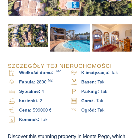
SZCZEGÓŁY TEJ NIERUCHOMOŚCI
M2
Wielkość domu:
-
Klimatyzacja:
Tak
M2
Fabuła:
2800
Basen:
Tak
Sypialnie:
4
Parking:
Tak
Łazienki:
2
Garaż:
Tak
Cena:
599000 €
Ogród:
Tak
Kominek:
Tak
Discover this stunning property in Monte Pego, which