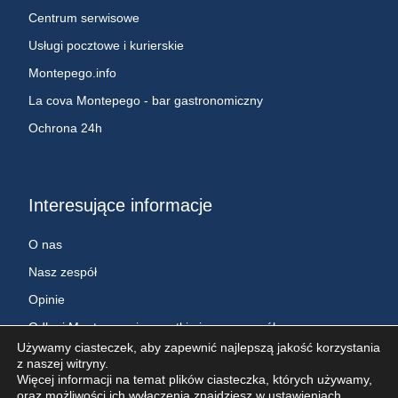
Centrum serwisowe
Usługi pocztowe i kurierskie
Montepego.info
La cova Montepego - bar gastronomiczny
Ochrona 24h
Interesujące informacje
O nas
Nasz zespół
Opinie
Odkryj Montepego i wszystkie jego szczegóły
Używamy ciasteczek, aby zapewnić najlepszą jakość korzystania
z naszej witryny.
Więcej informacji na temat plików ciasteczka, których używamy,
Copyright © 2024. Wszelkie prawa zastrzeżone przez MontePego
oraz możliwości ich wyłączenia znajdziesz w
ustawieniach
.