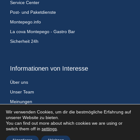
Service Center
Post- und Paketdienste
Montepego.info
La cova Montepego - Gastro Bar
Sicherheit 24h
Informationen von Interesse
Über uns
Unser Team
Meinungen
Entdecken Sie Montepego und alle seine Details
Wir verwenden Cookies, um dir die bestmögliche Erfahrung auf
unserer Website zu bieten.
You can find out more about which cookies we are using or
switch them off in
settings
.
Copyright © 2024. Alle Rechte vorbehalten por MontePego Life.
Rechtlicher Hinweis
Datenschutzbestimmungen
Cookies-Richtlinie