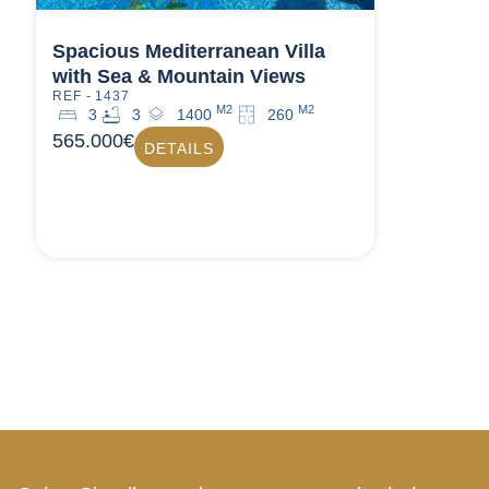
Spacious Mediterranean Villa
with Sea & Mountain Views
REF - 1437
M2
M2
3
3
1400
260
565.000€
DETAILS