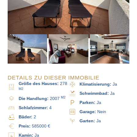
DETAILS ZU DIESER IMMOBILIE
Größe des Hauses:
278
Klimatisierung:
Ja
M2
Schwimmbad:
Ja
M2
Die Handlung:
2007
Parken:
Ja
Schlafzimmer:
4
Garage:
Nein
Bäder:
2
Garten:
Ja
Preis:
585000 €
Kamin:
Ja